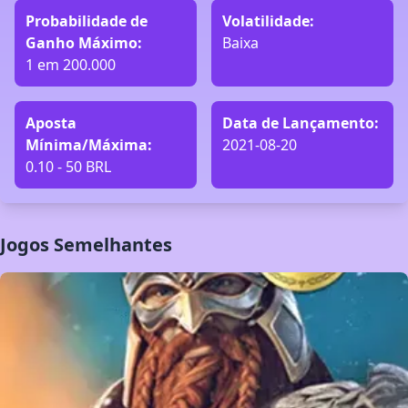
Probabilidade de
Volatilidade:
Ganho Máximo:
Baixa
1 em 200.000
Aposta
Data de Lançamento:
Mínima/Máxima:
2021-08-20
0.10 - 50 BRL
Jogos Semelhantes