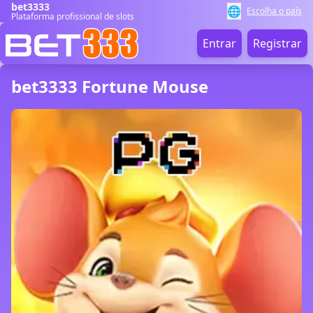
bet3333
🌐
Escolha o país
Plataforma profissional de slots
Entrar
Registrar
bet3333 Fortune Mouse