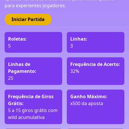
para experientes jogadores.
Iniciar Partida
Roletas:
Linhas:
5
3
Linhas de
Frequência de Acerto:
Pagamento:
32%
25
Frequência de Giros
Ganho Máximo:
Grátis:
x500 da aposta
5 a 15 giros grátis com
wild acumulativa