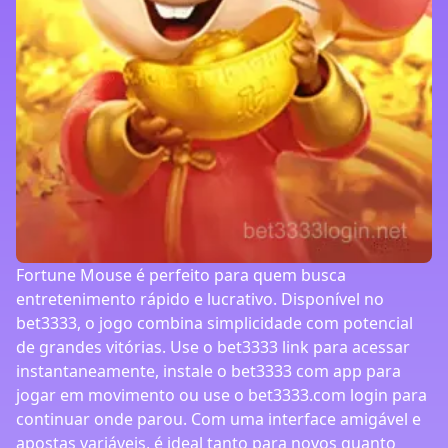
Fortune Mouse é perfeito para quem busca
entretenimento rápido e lucrativo. Disponível no
bet3333, o jogo combina simplicidade com potencial
de grandes vitórias. Use o bet3333 link para acessar
instantaneamente, instale o bet3333 com app para
jogar em movimento ou use o bet3333.com login para
continuar onde parou. Com uma interface amigável e
apostas variáveis, é ideal tanto para novos quanto